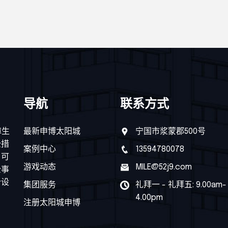
导航
联系方式
障生
最新申博太阳城
宁国市浆蒙郡500号
全措
案例中心
13594780078
，可
游戏动态
MILE@52j9.com
全事
个设
集团服务
礼拜一 - 礼拜五: 9.00am-
。
4.00pm
注册太阳城申博