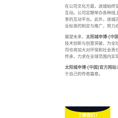
在公司文化方面，迷城始终坚
互动。公司定期举办各种线
享的互动平台。此外，迷城
业标准的制定与推广，努力
展望未来，
太阳城申博·(中
技术创新与创意突破，为全
司也将加大对环保和社会责
传承，力求在全球范围内实
太阳城申博·(中国)官方网站
于自己的传奇篇章。
了解我们 !