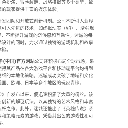
角色扮演、冒险解谜、战略模拟等多个类型，致
趣的玩家提供丰富的娱乐体验。
研发团队和开放式创新机制。公司不断引入业界
过引入先进的技术，如虚拟现实（VR）、增强现
）等，不断提升游戏的沉浸感和互动性。迷城的每
术设计的同时，力求通过独特的游戏机制和故事
体验。
·(中国)官方网站
公司还积极布局全球市场，采
使得其产品在各大游戏平台和移动端平台均得到
精细的本地化策略，迷城成功突破了地域和文化
美国、欧洲、日本等多个地区的玩家青睐。
险》自发布以来，便迅速积累了大量的粉丝。该
与创新的解谜玩法，以其独特的艺术风格和丰富
标杆之作。此外，迷城还推出了《英雄传说》系
斗和策略元素的游戏，凭借其出色的游戏性和可
奖。