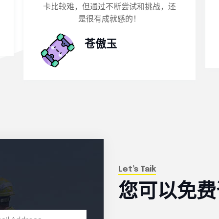
卡比较难，但通过不断尝试和挑战，还
是很有成就感的！
苍傲玉
Let’s Taik
您可以免费