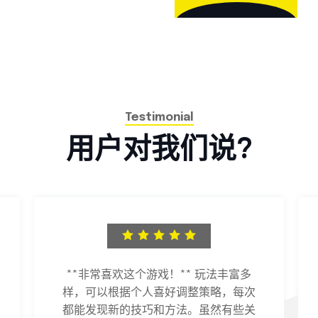
Testimonial
用户对我们说?
**非常喜欢这个游戏！** 玩法丰富多
样，可以根据个人喜好调整策略，每次
都能发现新的技巧和方法。虽然有些关