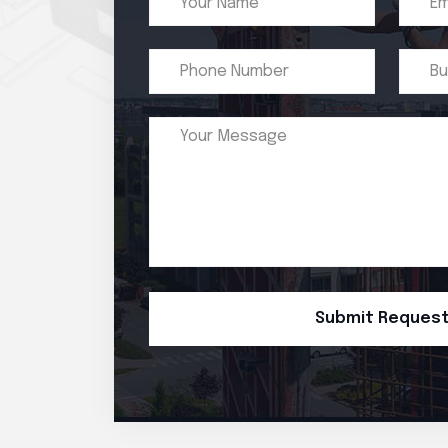
Submit Request