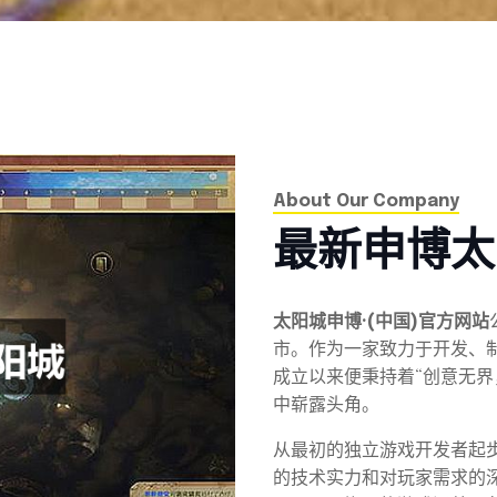
About Our Company
最新申博太
太阳城申博·(中国)官方网站
市。作为一家致力于开发、
成立以来便秉持着“创意无界
中崭露头角。
从最初的独立游戏开发者起
的技术实力和对玩家需求的