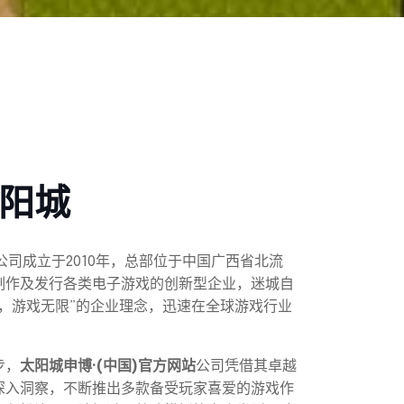
阳城
公司成立于2010年，总部位于中国广西省北流
制作及发行各类电子游戏的创新型企业，迷城自
，游戏无限”的企业理念，迅速在全球游戏行业
步，
太阳城申博·(中国)官方网站
公司凭借其卓越
深入洞察，不断推出多款备受玩家喜爱的游戏作